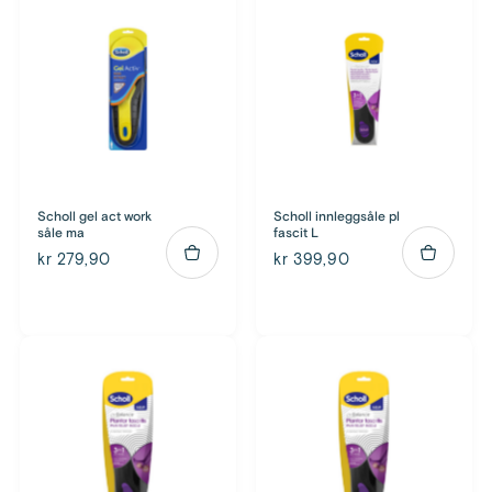
Scholl gel act work
Scholl innleggsåle pl
såle ma
fascit L
kr 279,90
kr 399,90