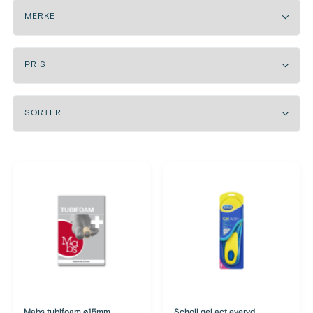
Mabs tubifoam ø15mm
Scholl gel act everyd