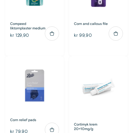
Compeed
Corn and callous file
liktornplaster medium
kr 129,90
kr 99,90
Corn relief pads
Cortimyk krem
20+10mg/g
kr 79,90