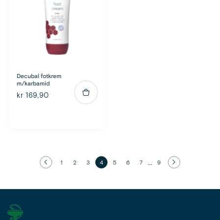
Decubal fotkrem
m/karbamid
kr 169,90
...
1
2
3
4
5
6
7
9