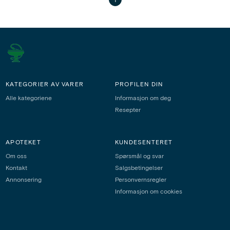
1
KATEGORIER AV VARER
PROFILEN DIN
Alle kategoriene
Informasjon om deg
Resepter
APOTEKET
KUNDESENTERET
Om oss
Spørsmål og svar
Kontakt
Salgsbetingelser
Annonsering
Personvernsregler
Informasjon om cookies