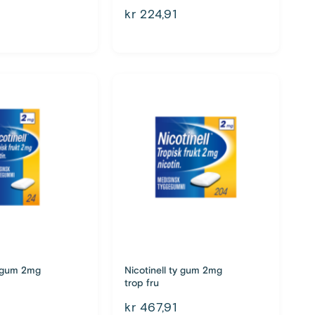
kr 224,91
y gum 2mg
Nicotinell ty gum 2mg
trop fru
kr 467,91