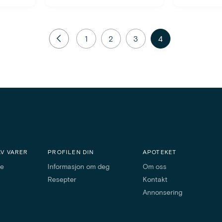
1
2
3
4
AV VARER
PROFILEN DIN
APOTEKET
ne
Informasjon om deg
Om oss
Resepter
Kontakt
Annonsering