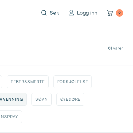
Søk
logg inn
0
61 varer
FEBER&SMERTE
FORKJØLELSE
VVENNING
SØVN
ØYE&ØRE
NNSPRAY