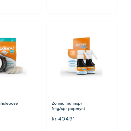
nhulepose
Zonnic munnspr
1mg/spr pepmynt
kr 404,91