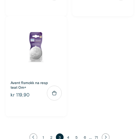
Avent flsmokk na resp
teat 0m+
kr 119,90
...
1
2
3
4
5
6
71