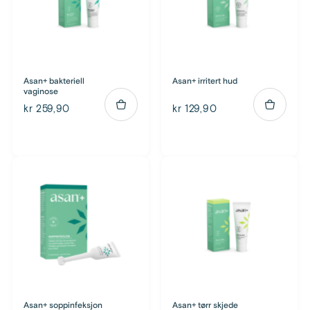
Asan+ bakteriell
Asan+ irritert hud
vaginose
kr 259,90
kr 129,90
Asan+ soppinfeksjon
Asan+ tørr skjede