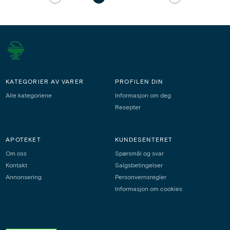
KATEGORIER AV VARER
PROFILEN DIN
Alle kategoriene
Informasjon om deg
Resepter
APOTEKET
KUNDESENTERET
Om oss
Spørsmål og svar
Kontakt
Salgsbetingelser
Annonsering
Personvernsregler
Informasjon om cookies