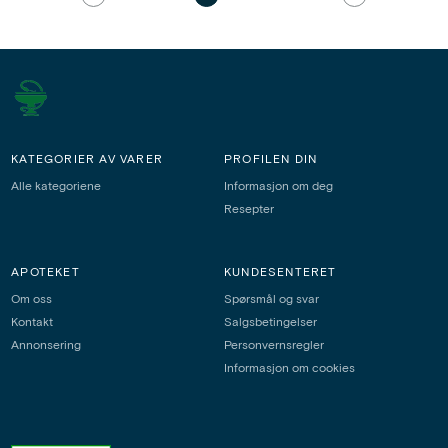
KATEGORIER AV VARER
PROFILEN DIN
Alle kategoriene
Informasjon om deg
Resepter
APOTEKET
KUNDESENTERET
Om oss
Spørsmål og svar
Kontakt
Salgsbetingelser
Annonsering
Personvernsregler
Informasjon om cookies