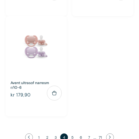
Avent ultrasof narresm
r/l0-6
kr 179,90
...
1
2
3
4
5
6
7
71