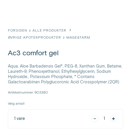
FORSIDEN
ALLE PRODUKTER
ØVRIGE APOTEKPRODUKTER
MAGE&TARM
Ac3 comfort gel
Aqua, Aloe Barbadensis Gel*, PEG-8, Xanthan Gum, Betaine,
Laureth-9, Phenoxyethanol, Ethylhexylglycerin, Sodium
Hydroxide., Potassium Phosphate, * Contains
Galactoarabinan Polyglucoronic Acid Crosspolymer (2QR)
Artikkelnummer: 903380
Velg antall
1
vare
1