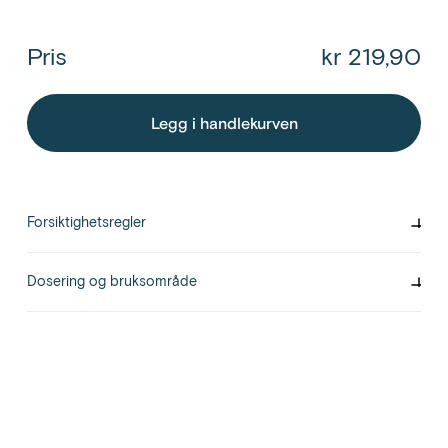
Pris
kr 219,90
Legg i handlekurven
Forsiktighetsregler
Kontakt lege dersom du stadig er plaget av hemoroider eller
opplever kraftig blødning fra endetarmen. Kan brukes under
Dosering og bruksområde
graviditet og amming.
Til behandling av endetarmsplager som kløe og irritasjon, også i
forbindelse med hemoroider og anale rifter: Påfør gel i/rundt
endetarmen minst 2 ganger om dagen, eller så ofte som ønsket, i to
uker. Til forebygging av endetarmsplager: Påfør gel i/rundt
endetarmen før og etter toalettbesøk. Ac3 skal ikke brukes i mer enn
30 dager i strekk. Les pakningsvedlegget nøye før bruk.