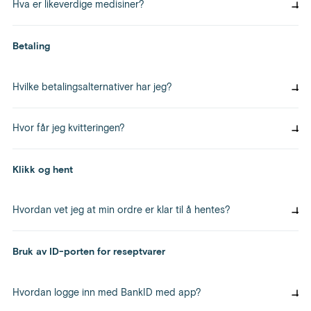
Hva er likeverdige medisiner?
Generisk bytte er å bytte fra et originalpreparat til et rimeligere,
likeverdig legemiddel. Likeverdige legemidler har samme virkestoff i
Betaling
samme mengde, men hjelpestoffene som bidra til form og farge kan
variere.
Hvilke betalingsalternativer har jeg?
Varene betale ved henting i apoteket, kort eller kontant.
Hvor får jeg kvitteringen?
Du får kvittering når du betaler for varene i apoteket.
Klikk og hent
KATEGORIER AV VARER
PROFILEN DIN
Hvordan vet jeg at min ordre er klar til å hentes?
Alle kategoriene
Informasjon om deg
Resepter
Du vil få en e-post når ordren er klar for henting.
Bruk av ID-porten for reseptvarer
APOTEKET
KUNDESENTERET
Hvordan logge inn med BankID med app?
Om oss
Spørsmål og svar