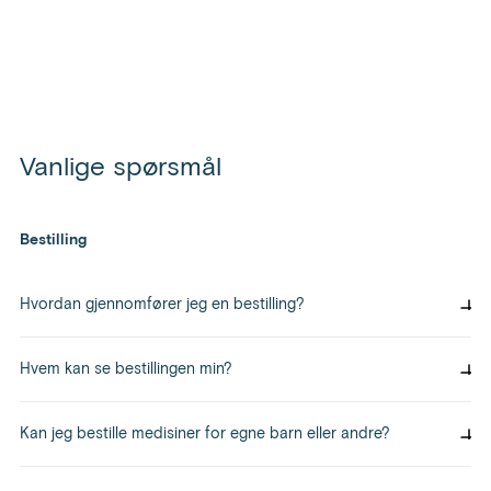
Vanlige spørsmål
Bestilling
Hvordan gjennomfører jeg en bestilling?
Du kan bestille ved å legge varer – produkter, utstyr eller medisiner du
har på resept, i handlekurven på siden vår. For å handle på Apofix må
Hvem kan se bestillingen min?
du være over 15 år. Når vi har mottatt bestillingen får du en e-post med
bekreftelse.
Du kan se dine egne bestillinger ved å logge på kundekontoen din med
IDporten. Da kan du følge bestillingen som lagres der, men uvedkomne
Kan jeg bestille medisiner for egne barn eller andre?
– som ikke skal pakke varene eller lignende – har ikke tilgang.
Ja, hvis du er forsørger, med fullmakt til resepter. Inne på profilen din
kan du legge inn en referanse og bestille det de trenger.