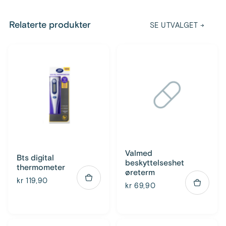
timer. Ikke ta mer enn 4 tabletter i døgnet. Til spesielle
pasientgrupper, pasienter med nedsatt lever- eller nyrefunksjon
eller sirkulasjonsproblemer (f.eks. hjertesvikt eller alvorlige
Relaterte produkter
SE UTVALGET
→
blødninger): Rådfør deg med legen din. Barn under 12 år (som veier
mindre enn 40 kg): Skal ikke bruke dette legemidlet uten at legen
har forskrevet det.
Valmed
Bts digital
beskyttelseshet
thermometer
øreterm
kr 119,90
kr 69,90