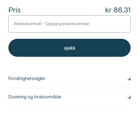
Pris
kr 86,31
sjekk
Forsiktighetsregler
Rådfør med lege eller apotek før du tar dette legemidlet dersom du
er gravid eller ammer eller planlegger å bli gravid. Bruk ikk Aspirin
Dosering og bruksområde
hvis du er mer enn 6 måneder gravid.
Svelg tablett(ene) med rikelig væske. Barn 12- 15 år (som veier 40-
50 kg): Anbefalt dose er 1 tablett. Ved behov kan en ny dose tas
etter minimum 4 timer. Ikke ta mer enn 6 tabletter i døgnet. Til
voksne og barn over 16 år (over 50 kg): Anbefalt dose er 1-2
tabletter. Ved behov kan en ny dose tas etter minimum 4 timer. Ikke
ta mer enn 6 tabletter i døgnet. Til eldre (65 år og eldre): Anbefalt
dose er 1 tablett. Ved behov kan en ny dose tas etter minimum 4