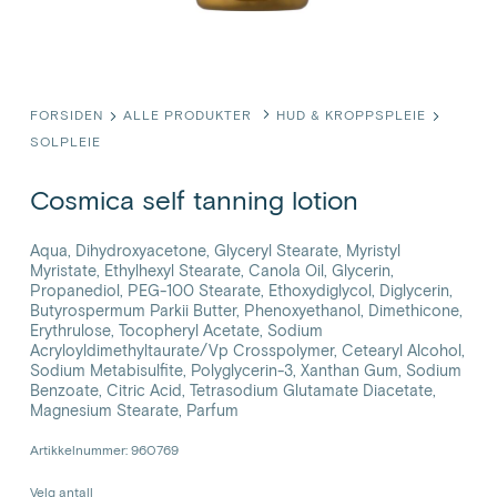
FORSIDEN
ALLE PRODUKTER
HUD & KROPPSPLEIE
SOLPLEIE
Cosmica self tanning lotion
Aqua, Dihydroxyacetone, Glyceryl Stearate, Myristyl
Myristate, Ethylhexyl Stearate, Canola Oil, Glycerin,
Propanediol, PEG-100 Stearate, Ethoxydiglycol, Diglycerin,
Butyrospermum Parkii Butter, Phenoxyethanol, Dimethicone,
Erythrulose, Tocopheryl Acetate, Sodium
Acryloyldimethyltaurate/Vp Crosspolymer, Cetearyl Alcohol,
Sodium Metabisulfite, Polyglycerin-3, Xanthan Gum, Sodium
Benzoate, Citric Acid, Tetrasodium Glutamate Diacetate,
Magnesium Stearate, Parfum
Artikkelnummer: 960769
Velg antall