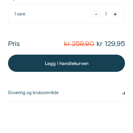
1
vare
1
Pris
kr 259,90
kr 129,95
Legg i handlekurven
Dosering og bruksområde
Påfør jevnt på ren og gjenfuktet hud. Vask hendene etter bruk, og la
lotionen tørke før du kler på deg.