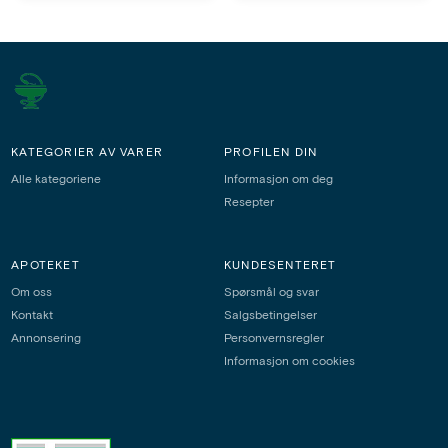
KATEGORIER AV VARER
PROFILEN DIN
Alle kategoriene
Informasjon om deg
Resepter
APOTEKET
KUNDESENTERET
Om oss
Spørsmål og svar
Kontakt
Salgsbetingelser
Annonsering
Personvernsregler
Informasjon om cookies