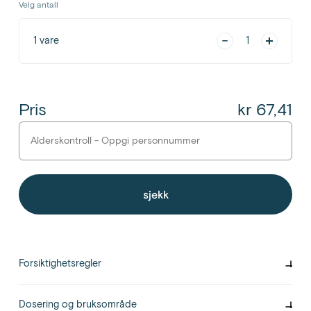
Velg antall
1
vare
1
Pris
kr 67,41
sjekk
Forsiktighetsregler
Bruk ikke Nicotinell:dersom du er allergisk overfor nikotin eller noen
av de andre innholdsstoffene i dette legemidlet (listet opp i avsnitt
Dosering og bruksområde
6). Dette gjelder også smaksstoffene som for eksempel lakris. Les