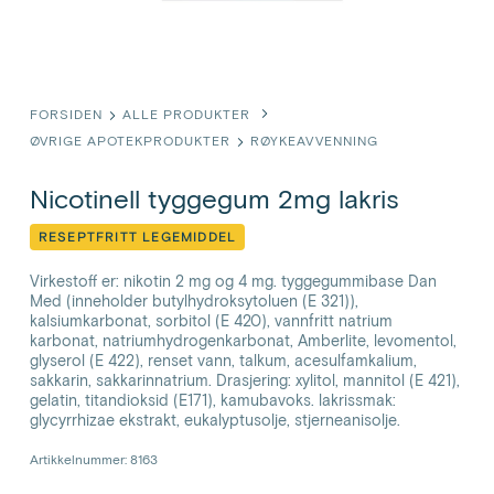
FORSIDEN
ALLE PRODUKTER
ØVRIGE APOTEKPRODUKTER
RØYKEAVVENNING
Nicotinell tyggegum 2mg lakris
RESEPTFRITT LEGEMIDDEL
Virkestoff er: nikotin 2 mg og 4 mg. tyggegummibase Dan
Med (inneholder butylhydroksytoluen (E 321)),
kalsiumkarbonat, sorbitol (E 420), vannfritt natrium
karbonat, natriumhydrogenkarbonat, Amberlite, levomentol,
glyserol (E 422), renset vann, talkum, acesulfamkalium,
sakkarin, sakkarinnatrium. Drasjering: xylitol, mannitol (E 421),
gelatin, titandioksid (E171), kamubavoks. lakrissmak:
glycyrrhizae ekstrakt, eukalyptusolje, stjerneanisolje.
Artikkelnummer: 8163