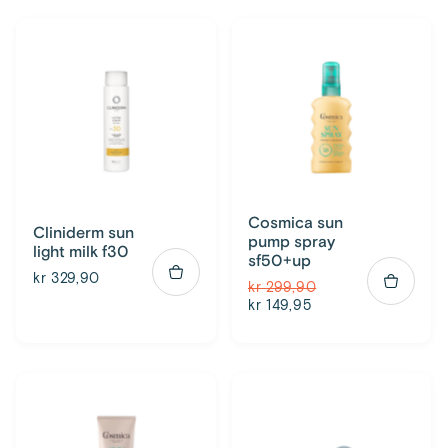
Cosmica sun
Cliniderm sun
pump spray
light milk f30
sf50+up
kr 329,90
kr 299,90
kr 149,95