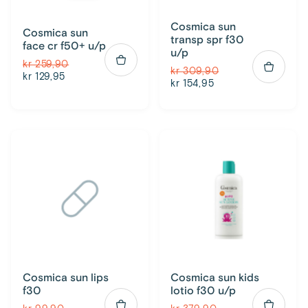
Cosmica sun
Cosmica sun
transp spr f30
face cr f50+ u/p
u/p
kr 259,90
kr 309,90
kr 129,95
kr 154,95
Cosmica sun lips
Cosmica sun kids
f30
lotio f30 u/p