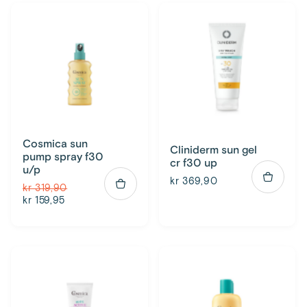
Cosmica sun
Cliniderm sun gel
pump spray f30
cr f30 up
u/p
kr 369,90
kr 319,90
kr 159,95