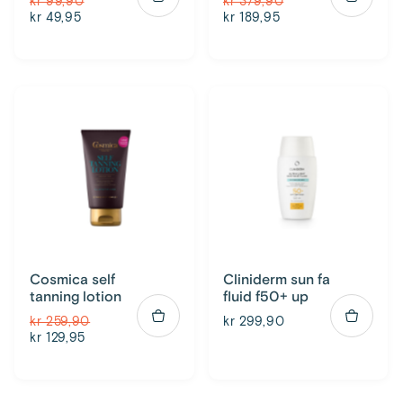
kr 99,90
kr 379,90
kr 49,95
kr 189,95
Cosmica self
Cliniderm sun fa
tanning lotion
fluid f50+ up
kr 259,90
kr 299,90
kr 129,95