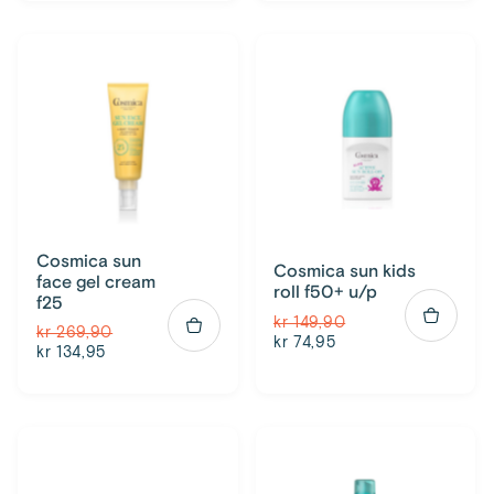
Cosmica sun
Cosmica sun kids
face gel cream
roll f50+ u/p
f25
kr 149,90
kr 269,90
kr 74,95
kr 134,95