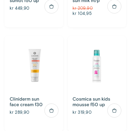
sunlot f50 up
sun milk m/p
kr 449,90
kr 209,90
kr 104,95
Cliniderm sun
Cosmica sun kids
face cream f30
mousse f50 up
kr 289,90
kr 319,90