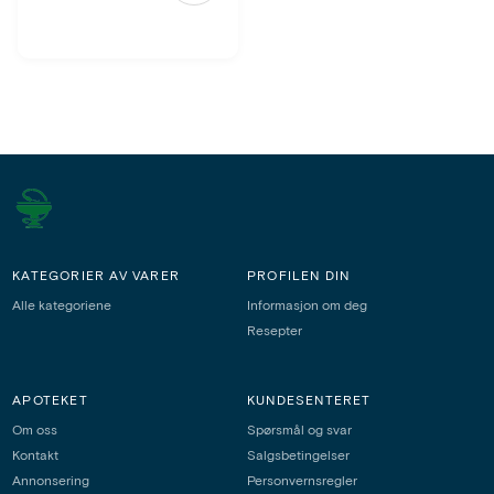
KATEGORIER AV VARER
PROFILEN DIN
Alle kategoriene
Informasjon om deg
Resepter
APOTEKET
KUNDESENTERET
Om oss
Spørsmål og svar
Kontakt
Salgsbetingelser
Annonsering
Personvernsregler