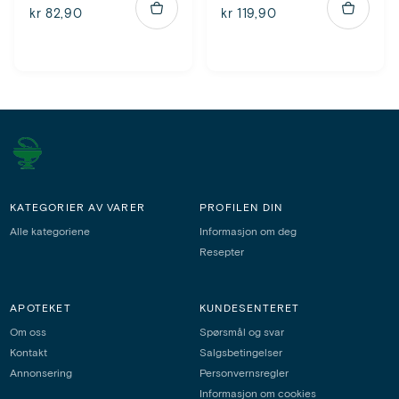
kr 82,90
kr 119,90
KATEGORIER AV VARER
PROFILEN DIN
Alle kategoriene
Informasjon om deg
Resepter
APOTEKET
KUNDESENTERET
Om oss
Spørsmål og svar
Kontakt
Salgsbetingelser
Annonsering
Personvernsregler
Informasjon om cookies