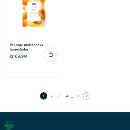
Bts care moist socks
honey&alm
kr 89,90
...
1
2
3
4
9